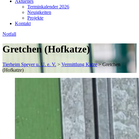
Aktuelles
Terminkalender 2026
Neuigkeiten
Projekte
Kontakt
Notfall
Gretchen (Hofkatze)
Tierheim Speyer u. U. e. V.
>
Vermittlung Katze
>
Gretchen
(Hofkatze)