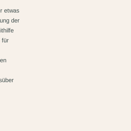
er etwas
rung der
thilfe
 für
hen
süber