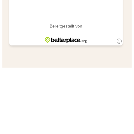
„Make a pawsitive
impact“