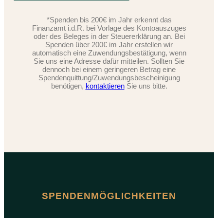
*Spenden bis 200€ im Jahr erkennt das
Finanzamt i.d.R. bei Vorlage des Kontoauszuges
oder des Beleges in der Steuererklärung an. Bei
Spenden über 200€ im Jahr erstellen wir
automatisch eine Zuwendungsbestätigung, wenn
Sie uns eine Adresse dafür mitteilen. Sollten Sie
dennoch bei einem geringeren Betrag eine
Spendenquittung/Zuwendungsbescheinigung
benötigen,
kontaktieren
Sie uns bitte.
SPENDENMÖGLICHKEITEN