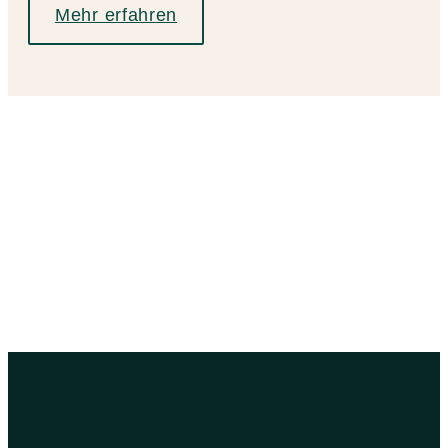
Mehr erfahren
„Rescued is my
favorite breed.“