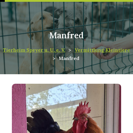
Notfall
Manfred
Tierheim Speyer u. U. e. V.
>
Vermittlung Kleintiere
>
Manfred